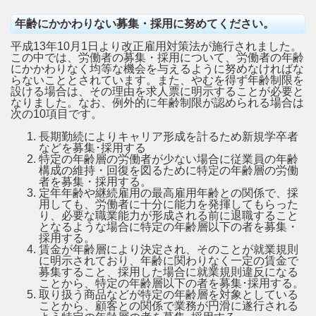
年齢にかかわりない募集・採用に努めてください。
平成13年10月1日より改正雇用対策法が施行されました。
この中では、労働者の募集・採用について、労働者の年齢
にかかわりなく均等な機会を与えるように努めなければな
らないこととされています。また、やむを得ず年齢制限を
設ける場合は、その理由を求人票に明示することが必要と
なりました。なお、例外的に年齢制限が認められる場合は
次の10項目です。
長期勤続によりキャリア形成を計るため新規学卒者
などを募集･採用する
特定の年齢層の労働者が少ない場合に従業員の年齢
構成の維持・回復を図るために特定の年齢層の労働
者を募集・採用する。
定年年齢や継続雇用の最高雇用年齢との関係で、採
用しても、労働者に十分に能力を発揮してもらった
り、必要な職業能力が形成される前に退職すること
となるような場合に特定の年齢層以下の者を募集・
採用する。
賃金が年齢層により決定され、そのことが就業規則
に明示されており、年齢に関わりなく一定の賃金で
募集すること、採用した場合に就業規則違反になる
ことから、特定の年齢層以下の者を募集･採用する。
取り扱う商品などが特定の年齢層を対象としている
ことから、顧客との関係で業務が円滑に遂行される