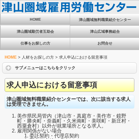
HOME
津山圏域無料職業紹介センター
津山圏域勤労者互助会
津山広域事務組合
仕事をお探しの方
お問合せ
HOME
>
人材をお探しの方
>
求人申込における留意事項
サブメニューはこちらをクリック
求人申込における留意事項
津山圏域無料職業紹介センターでは、次に該当する求人
は受理できません。
美作県民局管内（津山市・真庭市・美作市・鏡野
町・勝央町・奈義町・久米南町・美咲町・新庄村・
西粟倉村）以外が就業場所となる求人。
雇用関係がない場合
委託契約・代理店契約