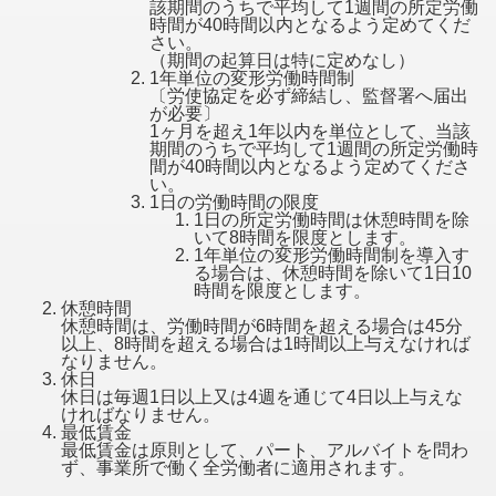
該期間のうちで平均して1週間の所定労働
時間が40時間以内となるよう定めてくだ
さい。
（期間の起算日は特に定めなし）
1年単位の変形労働時間制
〔労使協定を必ず締結し、監督署へ届出
が必要〕
1ヶ月を超え1年以内を単位として、当該
期間のうちで平均して1週間の所定労働時
間が40時間以内となるよう定めてくださ
い。
1日の労働時間の限度
1日の所定労働時間は休憩時間を除
いて8時間を限度とします。
1年単位の変形労働時間制を導入す
る場合は、休憩時間を除いて1日10
時間を限度とします。
休憩時間
休憩時間は、労働時間が6時間を超える場合は45分
以上、8時間を超える場合は1時間以上与えなければ
なりません。
休日
休日は毎週1日以上又は4週を通じて4日以上与えな
ければなりません。
最低賃金
最低賃金は原則として、パート、アルバイトを問わ
ず、事業所で働く全労働者に適用されます。