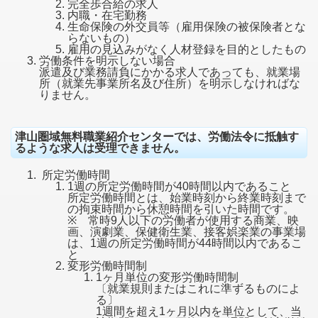
完全歩合給の求人
内職・在宅勤務
生命保険の外交員等（雇用保険の被保険者とな
らないもの）
雇用の見込みがなく人材登録を目的としたもの
労働条件を明示しない場合
派遣及び業務請負にかかる求人であっても、就業場
所（就業先事業所名及び住所）を明示しなければな
りません。
津山圏域無料職業紹介センターでは、労働法令に抵触す
るような求人は受理できません。
所定労働時間
1週の所定労働時間が40時間以内であること
所定労働時間とは、始業時刻から終業時刻まで
の拘束時間から休憩時間を引いた時間です。
※ 常時9人以下の労働者が使用する商業、映
画、演劇業、保健衛生業、接客娯楽業の事業場
は、1週の所定労働時間が44時間以内であるこ
と
変形労働時間制
1ヶ月単位の変形労働時間制
〔就業規則またはこれに準ずるものによ
る〕
1週間を超え1ヶ月以内を単位として、当