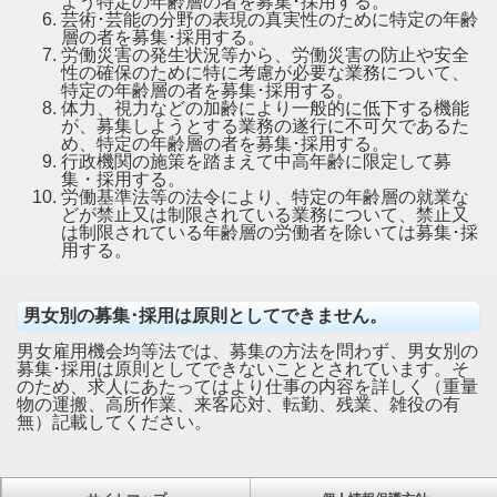
よう特定の年齢層の者を募集･採用する。
芸術･芸能の分野の表現の真実性のために特定の年齢
層の者を募集･採用する。
労働災害の発生状況等から、労働災害の防止や安全
性の確保のために特に考慮が必要な業務について、
特定の年齢層の者を募集･採用する。
体力、視力などの加齢により一般的に低下する機能
が、募集しようとする業務の遂行に不可欠であるた
め、特定の年齢層の者を募集･採用する。
行政機関の施策を踏まえて中高年齢に限定して募
集・採用する。
労働基準法等の法令により、特定の年齢層の就業な
どが禁止又は制限されている業務について、禁止又
は制限されている年齢層の労働者を除いては募集･採
用する。
男女別の募集･採用は原則としてできません。
男女雇用機会均等法では、募集の方法を問わず、男女別の
募集･採用は原則としてできないこととされています。そ
のため、求人にあたってはより仕事の内容を詳しく（重量
物の運搬、高所作業、来客応対、転勤、残業、雑役の有
無）記載してください。